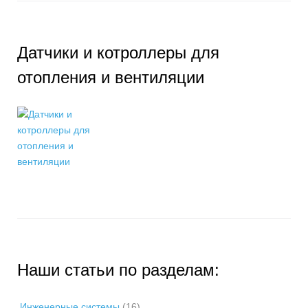
а
п
и
Датчики и котроллеры для
с
отопления и вентиляции
я
м
Наши статьи по разделам:
Инженерные системы
(16)