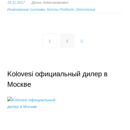
19.11.2017
Денис Александрович
Инженерные системы
,
Котлы Protherm
,
Отопление
Н
1
2
а
в
и
г
Kolovesi официальный дилер в
а
Москве
ц
и
я
п
о
з