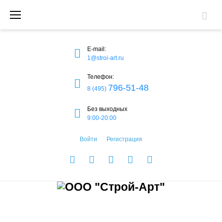
П
е
р
E-mail:
е
1@stroi-art.ru
й
Телефон:
796-51-48
8 (495)
т
и
Без выходных
9:00-20:00
к
Войти
Регистрация
с
о
V
F
O
I
G
д
K
a
d
n
o
е
c
n
s
o
р