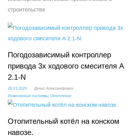
у
строительстве
б
р
и
Погодозависимый контроллер
к
привода 3х ходового смесителя А
а
2.1-N
:
28.03.2026
Денис Александрович
И
Инженерные системы
,
Отопление
н
Отопительный котёл на конском
ж
навозе.