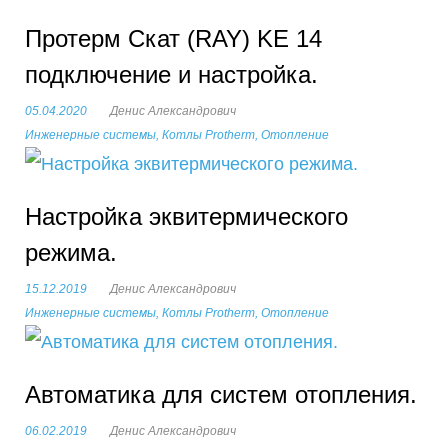
е
Протерм Скат (RAY) KE 14
подключение и настройка.
м
05.04.2020
Денис Александрович
ы
Инженерные системы
,
Котлы Protherm
,
Отопление
Настройка эквитермического
режима.
15.12.2019
Денис Александрович
Инженерные системы
,
Котлы Protherm
,
Отопление
Автоматика для систем отопления.
06.02.2019
Денис Александрович