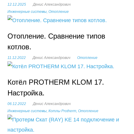
е
12.12.2025
Денис Александрович
н
Инженерные системы
,
Отопление
е
Отопление. Сравнение типов
р
котлов.
н
11.12.2022
Денис Александрович
Отопление
ы
е
Котёл PROTHERM KLOM 17.
с
Настройка.
и
06.12.2022
Денис Александрович
Инженерные системы
,
Котлы Protherm
,
Отопление
с
т