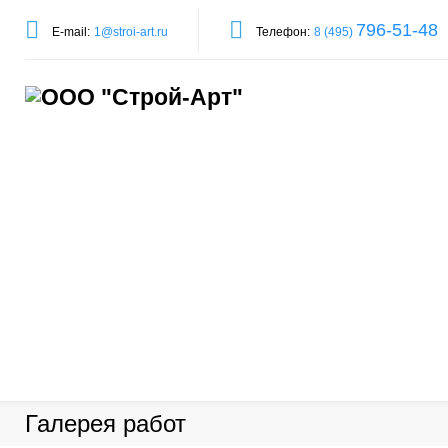
П
796-51-48
E-mail:
1@stroi-art.ru
Телефон:
8 (495)
е
р
е
й
т
и
к
с
о
д
е
Галерея работ
р