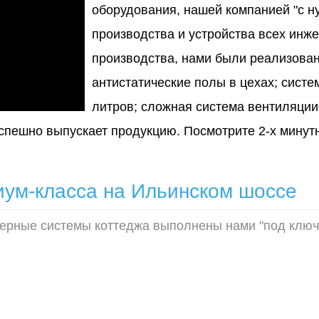
оборудования, нашей компанией "с н
производства и устройства всех инж
производства, нами были реализован
антистатические полы в цехах; сист
литров; сложная система вентиляции
успешно выпускает продукцию. Посмотрите 2-х минут
иум-класса на Ильинском шоссе
ерные системы коттеджа выполнены нами "под ключ