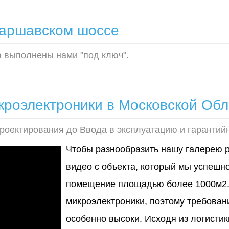
Варшавском шоссе
 выполнены нами "под ключ".
кроэлектроники в Московской Обл
оектирования до Ввода в эксплуатацию и гарантий
Чтобы разнообразить нашу галерею 
видео с объекта, который мы успешно
помещение площадью более 1000м2. 
микроэлектроники, поэтому требовани
особенно высоки. Исходя из логист