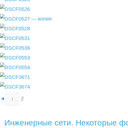
о
т
◄
2
1
Инженерные сети. Некоторые фо