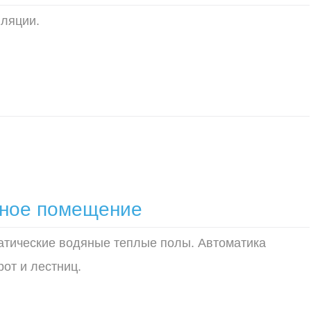
иляции.
енное помещение
татические водяные теплые полы. Автоматика
от и лестниц.