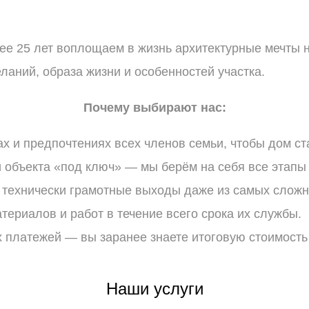
е 25 лет воплощаем в жизнь архитектурные мечты 
ланий, образа жизни и особенностей участка.
Почему
выбирают
нас:
ах
и
предпочтениях
всех
членов
семьи,
чтобы
дом
ст
и
объекта
«под
ключ»
— мы
берём
на
себя
все
этапы
технически
грамотные
выходы
даже
из
самых
сложн
териалов
и
работ
в
течение
всего
срока
их
службы.
х
платежей
— вы
заранее
знаете
итоговую
стоимость
Наши
услуги