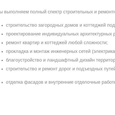
ы
выполняем
полный
спектр
строительных
и
ремонт
строительство
загородных
домов
и
коттеджей
под
проектирование
индивидуальных
архитектурных
р
ремонт
квартир
и
коттеджей
любой
сложности;
прокладка
и
монтаж
инженерных
сетей
(электрика
благоустройство
и
ландшафтный
дизайн
территор
строительство
и
ремонт
дорог
и
подъездных
путей
отделка
фасадов
и
внутренние
отделочные
работ