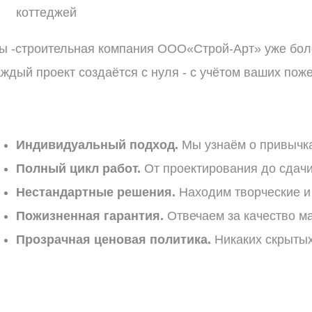
коттеджей
ы -строительная компания ООО«Строй‑Арт» уже боле
аждый проект создаётся с нуля - с учётом ваших поже
Индивидуальный
подход.
Мы
узнаём
о
привычк
Полный
цикл
работ.
От
проектирования
до
сдач
Нестандартные
решения.
Находим
творческие
и
Пожизненная
гарантия.
Отвечаем
за
качество
ма
Прозрачная
ценовая
политика.
Никаких
скрыты