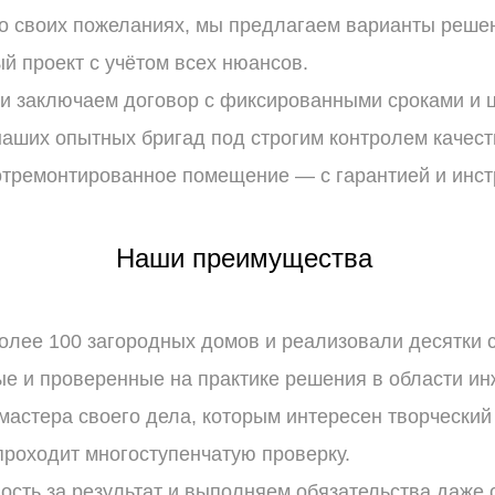
о
своих
пожеланиях,
мы
предлагаем
варианты
решен
ый
проект
с
учётом
всех
нюансов.
и
заключаем
договор
с
фиксированными
сроками
и
ц
аших
опытных
бригад
под
строгим
контролем
качест
тремонтированное
помещение
— с
гарантией
и
инст
Наши
преимущества
олее
100
загородных
домов
и
реализовали
десятки
с
ые
и
проверенные
на
практике
решения
в
области
ин
мастера
своего
дела,
которым
интересен
творческий
роходит
многоступенчатую
проверку.
ость
за
результат
и
выполняем
обязательства
даже
с