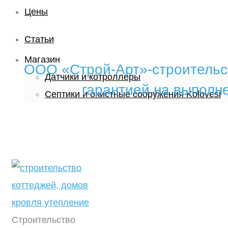
Цены
Статьи
Магазин
ООО «Строй‑Арт»-строительс
Датчики и котроллеры
гарантией на выполн
Септики и очистные сооружения Kolovesi
Строительство