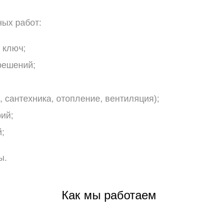
ных
работ:
ключ;
ешений;
,
сантехника,
отопление,
вентиляция);
ий;
;
ы.
Как
мы
работаем