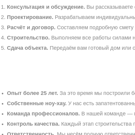
Консультация
и
обсуждение.
Вы
рассказываете
Проектирование.
Разрабатываем
индивидуальн
Расчёт
и
договор.
Составляем
подробную
смету
Строительство.
Выполняем
все
работы
силами
н
Сдача
объекта.
Передаём
вам
готовый
дом
или
о
Опыт
более
25
лет.
За
это
время
мы
построили
б
Собственные
ноу‑хау.
У
нас
есть
запатентованн
Команда
профессионалов.
В
нашей
команде
— 
Контроль
качества.
Каждый
этап
строительства
п
Ответственность.
Мы
несём
полную
ответственн