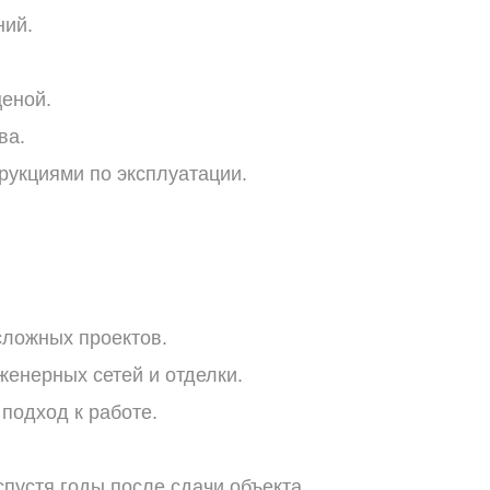
ий.
еной.
ва.
рукциями
по
эксплуатации.
ложных
проектов.
женерных
сетей
и
отделки.
подход
к
работе.
пустя
годы
после
сдачи
объекта.