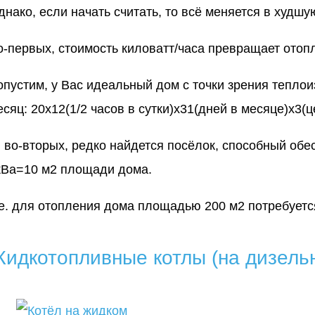
днако, если начать считать, то всё меняется в худшу
о-первых, стоимость киловатт/часа превращает отоп
опустим, у Вас идеальный дом с точки зрения тепло
есяц: 20х12(1/2 часов в сутки)х31(дней в месяце)х3(
, во-вторых, редко найдется посёлок, способный об
кВа=10 м2 площади дома.
.е. для отопления дома площадью 200 м2 потребуетс
идкотопливные котлы (на дизель