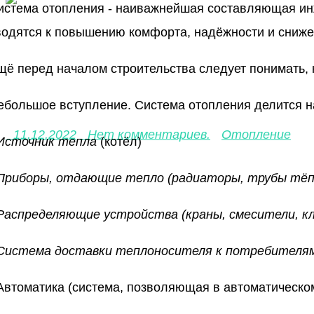
Денис Александрович
водятся к повышению комфорта, надёжности и сниже
щё перед началом строительства следует понимать, 
Отопление. Сравнение тип
ебольшое вступление. Система отопления делится 
11.12.2022
Нет комментариев.
Отопление
Источник тепла
(котёл)
Поделиться статьей:
Приборы, отдающие тепло (радиаторы, трубы тёп
Vkontakte
Facebook
Распределяющие устройства (краны, смесители, к
Odnoklassniki
Система доставки теплоносителя к потребителям
Google+
 Автоматика (система, позволяющая в автоматическ