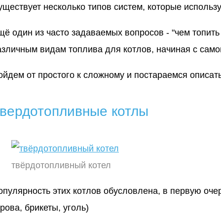
уществует несколько типов систем, которые использ
щё один из часто задаваемых вопросов - "чем топит
азличным видам топлива для котлов, начиная с самог
ойдем от простого к сложному и постараемся описат
вердотопливные котлы
твёрдотопливный котел
опулярность этих котлов обусловлена, в первую оче
дрова, брикеты, уголь)