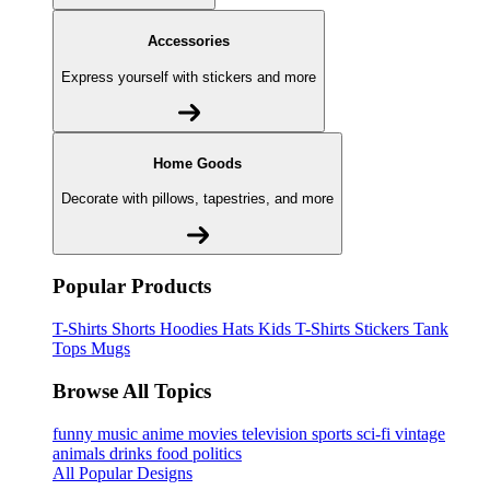
Accessories
Express yourself with stickers and more
Home Goods
Decorate with pillows, tapestries, and more
Popular Products
T-Shirts
Shorts
Hoodies
Hats
Kids T-Shirts
Stickers
Tank
Tops
Mugs
Browse All Topics
funny
music
anime
movies
television
sports
sci-fi
vintage
animals
drinks
food
politics
All Popular Designs