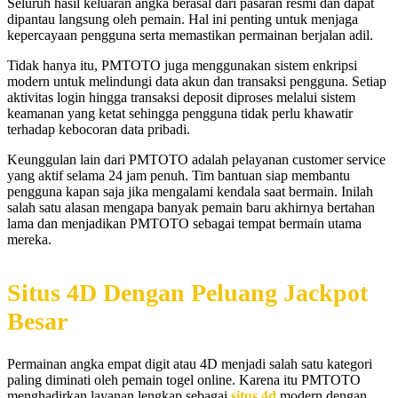
Seluruh hasil keluaran angka berasal dari pasaran resmi dan dapat
dipantau langsung oleh pemain. Hal ini penting untuk menjaga
kepercayaan pengguna serta memastikan permainan berjalan adil.
Tidak hanya itu, PMTOTO juga menggunakan sistem enkripsi
modern untuk melindungi data akun dan transaksi pengguna. Setiap
aktivitas login hingga transaksi deposit diproses melalui sistem
keamanan yang ketat sehingga pengguna tidak perlu khawatir
terhadap kebocoran data pribadi.
Keunggulan lain dari PMTOTO adalah pelayanan customer service
yang aktif selama 24 jam penuh. Tim bantuan siap membantu
pengguna kapan saja jika mengalami kendala saat bermain. Inilah
salah satu alasan mengapa banyak pemain baru akhirnya bertahan
lama dan menjadikan PMTOTO sebagai tempat bermain utama
mereka.
Situs 4D Dengan Peluang Jackpot
Besar
Permainan angka empat digit atau 4D menjadi salah satu kategori
paling diminati oleh pemain togel online. Karena itu PMTOTO
menghadirkan layanan lengkap sebagai
situs 4d
modern dengan