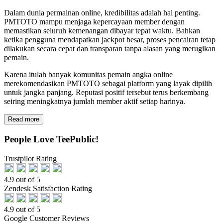
Dalam dunia permainan online, kredibilitas adalah hal penting.
PMTOTO mampu menjaga kepercayaan member dengan
memastikan seluruh kemenangan dibayar tepat waktu. Bahkan
ketika pengguna mendapatkan jackpot besar, proses pencairan tetap
dilakukan secara cepat dan transparan tanpa alasan yang merugikan
pemain.
Karena itulah banyak komunitas pemain angka online
merekomendasikan PMTOTO sebagai platform yang layak dipilih
untuk jangka panjang. Reputasi positif tersebut terus berkembang
seiring meningkatnya jumlah member aktif setiap harinya.
Read more
People Love TeePublic!
Trustpilot Rating
4.9 out of 5
Zendesk Satisfaction Rating
4.9 out of 5
Google Customer Reviews