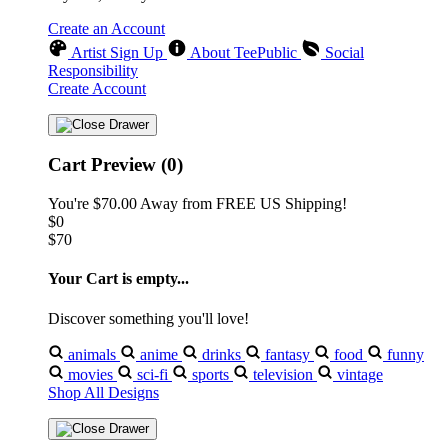
Create an Account
Artist Sign Up
About TeePublic
Social
Responsibility
Create Account
Cart Preview (0)
You're
$70.00
Away from
FREE US Shipping!
$0
$70
Your Cart is empty...
Discover something you'll love!
animals
anime
drinks
fantasy
food
funny
movies
sci-fi
sports
television
vintage
Shop All Designs