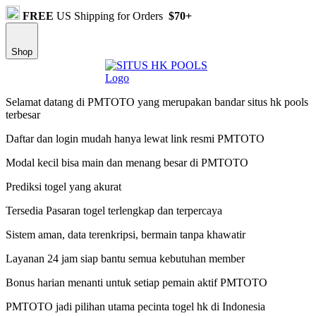
FREE
US Shipping for Orders
$70+
Shop
Selamat datang di PMTOTO yang merupakan bandar situs hk pools
terbesar
Daftar dan login mudah hanya lewat link resmi PMTOTO
Modal kecil bisa main dan menang besar di PMTOTO
Prediksi togel yang akurat
Tersedia Pasaran togel terlengkap dan terpercaya
Sistem aman, data terenkripsi, bermain tanpa khawatir
Layanan 24 jam siap bantu semua kebutuhan member
Bonus harian menanti untuk setiap pemain aktif PMTOTO
PMTOTO jadi pilihan utama pecinta togel hk di Indonesia