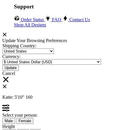
Support
Order Status
FAQ
Contact Us
Shop All Designs
Update Your Browsing Preferences
Shipping Country:
Currency:
Cancel
Katie:
5'10"
160
Select your person:
Male
Female
Height