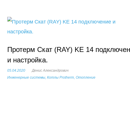
ж
и
м
о
м
Д
Протерм Скат (RAY) KE 14 подключе
у
и настройка.
е
05.04.2020
Денис Александрович
Инженерные системы
,
Котлы Protherm
,
Отопление
н