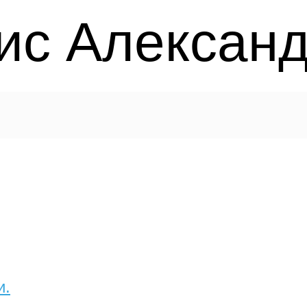
ис Алексан
и.