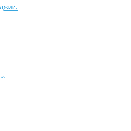
джии.
тво