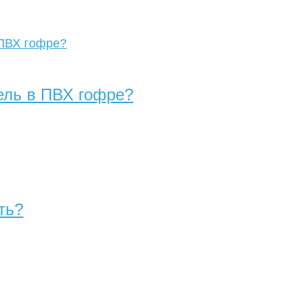
ель в ПВХ гофре?
ть?