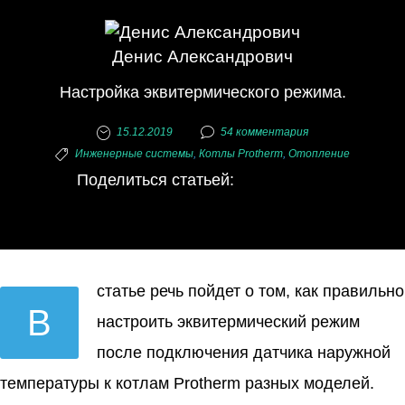
Денис Александрович
Настройка эквитермического режима.
15.12.2019
54 комментария
Инженерные системы
,
Котлы Protherm
,
Отопление
V
F
O
G
Поделиться статьей:
k
a
d
o
o
c
n
o
n
e
o
g
t
b
k
l
статье речь пойдет о том, как правильно
В
a
o
l
e
настроить эквитермический режим
k
o
a
+
после подключения датчика наружной
t
k
s
температуры к котлам Protherm разных моделей.
e
s