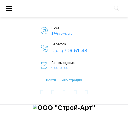
П
е
р
E-mail:
е
1@stroi-art.ru
й
Телефон:
796-51-48
8 (495)
т
и
Без выходных
9:00-20:00
к
Войти
Регистрация
с
о
V
F
O
I
G
д
K
a
d
n
o
е
c
n
s
o
р