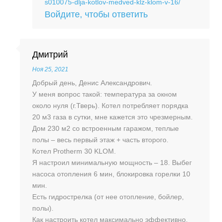
s010075-dlja-kotlov-medved-klz-klom-v-16/
Войдите, чтобы ответить
Дмитрий
Ноя 25, 2021
Добрый день, Денис Александрович.
У меня вопрос такой: температура за окном
около нуля (г.Тверь). Котел потребляет порядка
20 м3 газа в сутки, мне кажется это чрезмерным.
Дом 230 м2 со встроенным гаражом, теплые
полы – весь первый этаж + часть второго.
Котел Protherm 30 KLOM.
Я настроил минимальную мощность – 18. Выбег
насоса отопления 6 мин, блокировка горелки 10
мин.
Есть гидрострелка (от нее отопление, бойлер,
полы).
Как настроить котел максимально эффективно,