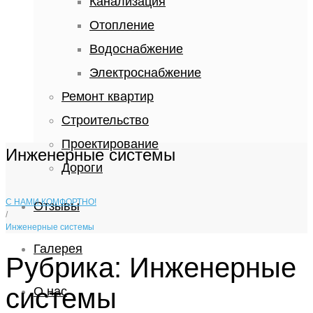
Канализация
Отопление
Водоснабжение
Электроснабжение
Ремонт квартир
Строительство
Проектирование
Инженерные системы
Дороги
С НАМИ КОМФОРТНО!
Отзывы
/
Инженерные системы
Галерея
Рубрика: Инженерные
системы
О нас